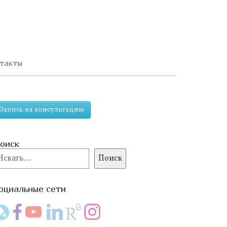
ерейти
одержимому
такты
Запись на консультацию
оиск
оиск
Поиск
оциальные сети