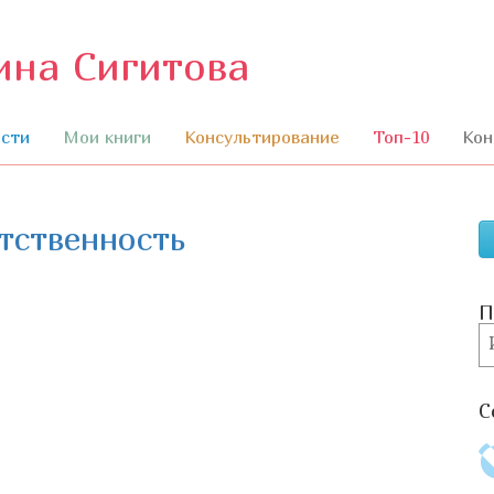
ина Сигитова
П
к
с
сти
Мои книги
Консультирование
Топ-10
Кон
тственность
П
П
С