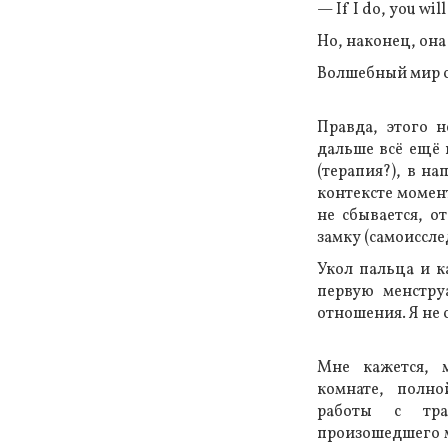
— If I do, you wil
Но, наконец, она
Волшебный мир с
Правда, этого н
дальше всё ещё 
(терапия?), в на
контексте момен
не сбывается, о
замку (самоиссле
Укол пальца и к
первую менстру
отношения. Я не 
Мне кажется, м
комнате, полн
работы с тра
произошедшего м