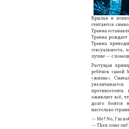
Крылья в психо
считаются симво
Травма останавли
Травма рождает 
Травма привод
сексуальность, 
лучше — с помощ
Растущая принц
ребёнок самой 
«жизнь». Снача
увеличиваетс
противостоять
оживляет всё, чт
долго боится 
настолько страш
— Me? No, I’m not
— Then come out!