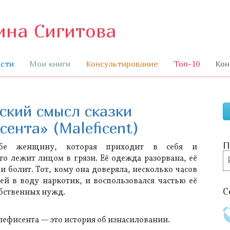
ина Сигитова
П
к
с
сти
Мои книги
Консультирование
Топ-10
Кон
кий смысл сказки
ента» (Maleficent)
П
себе женщину, которая приходит в себя и
П
то лежит лицом в грязи. Её одежда разорвана, её
и болит. Тот, кому она доверяла, несколько часов
ей в воду наркотик, и воспользовался частью её
С
обственных нужд.
ефисента — это история об изнасиловании.