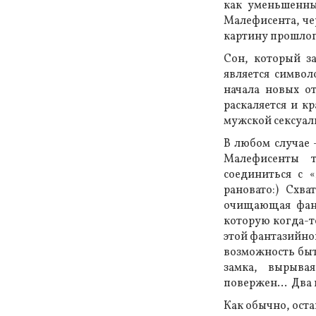
как уменьшенны
Малефисента, че
картину прошлог
Сон, который з
является символ
начала новых от
раскаляется и к
мужской сексуал
В любом случае 
Малефисенты т
соединиться с 
рановато:) Схв
очищающая фант
которую когда-то
этой фантазийной
возможность быт
замка, вырыва
повержен… Два к
Как обычно, оста