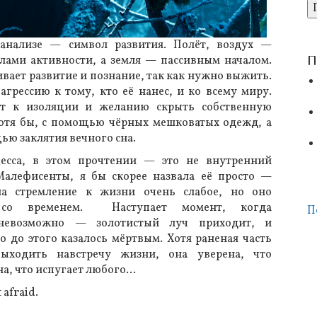
анализе — символ развития. Полёт, воздух —
П
лами активности, а земля — пассивным началом.
вает развитие и познание, так как нужно выжить.
агрессию к тому, кто её нанес, и ко всему миру.
ит к изоляции и желанию скрыть собственную
хотя бы, с помощью чёрных мешковатых одежд, а
ью заклятия вечного сна.
есса, в этом прочтении — это не внутренний
Малефисенты, я бы скорее назвала её просто —
ла стремление к жизни очень слабое, но оно
я со временем. Наступает момент, когда
П
 невозможно — золотистый луч приходит, и
о до этого казалось мёртвым. Хотя раненая часть
выходить навстречу жизни, она уверена, что
на, что испугает любого…
 afraid.