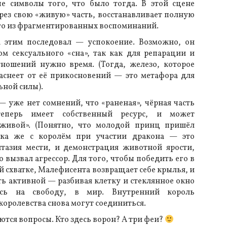
е символы того, что было тогда. В этой сцене
рез свою «живую» часть, восстанавливает полную
о из фрагментированных воспоминаний.
а этим последовал — успокоение. Возможно, он
ом сексуального «сна», так как для репарации и
ношений нужно время. (Тогда, железо, которое
раснеет от её прикосновений — это метафора для
ьной силы).
— уже нет сомнений, что «раненая», чёрная часть
еперь имеет собственный ресурс, и может
«живой». (Понятно, что молодой принц пришёл
атка же с королём при участии дракона — это
азия мести, и демонстрация животной ярости,
 вызвал агрессор. Для того, чтобы победить его в
 схватке, Малефисента возвращает себе крылья, и
ь активной — разбивая клетку и стеклянное окно
ясь на свободу, в мир. Внутренний король
оролевства снова могут соединиться.
ются вопросы. Кто здесь ворон? А три феи?