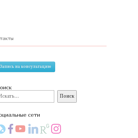
ерейти
одержимому
такты
Запись на консультацию
оиск
оиск
Поиск
оциальные сети