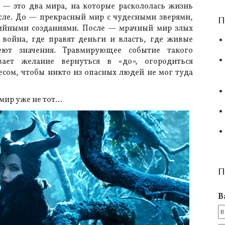
 — это два мира, на которые раскололась жизнь
сле. До — прекрасный мир с чудесными зверями,
П
ийными созданиями. После — мрачный мир злых
 война, где правят деньги и власть, где живые
еют значения. Травмирующее событие такого
вает желание вернуться в «до», огородиться
сом, чтобы никто из опасных людей не мог туда
мир уже не тот…
П
В