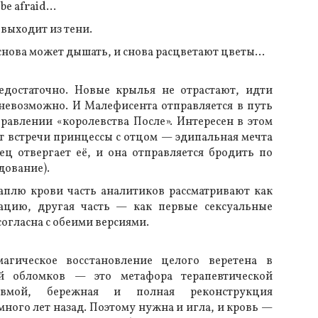
l be afraid…
 выходит из тени.
нова может дышать, и снова расцветают цветы…
едостаточно. Новые крылья не отрастают, идти
невозможно. И Малефисента отправляется в путь
правлении «королевства После». Интересен в этом
т встречи принцессы с отцом — эдипальная мечта
тец отвергает её, и она отправляется бродить по
дование).
аплю крови часть аналитиков рассматривают как
ацию, другая часть — как первые сексуальные
согласна с обеими версиями.
агическое восстановление целого веретена в
ой обломков — это метафора терапевтической
вмой, бережная и полная реконструкция
ного лет назад. Поэтому нужна и игла, и кровь —