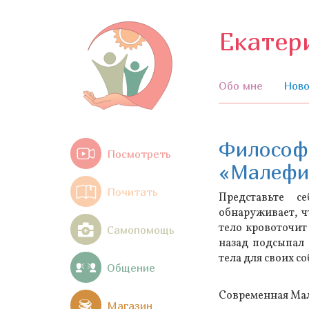
Екатер
Обо мне
Ново
Философс
Посмотреть
«Малефис
Почитать
Представьте 
обнаруживает, ч
тело кровоточит 
Самопомощь
назад подсыпал 
тела для своих с
Общение
Современная Мал
Магазин