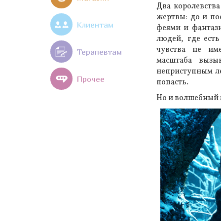
Два королевства
жертвы: до и по
Клиентам
феями и фантаз
людей, где есть
чувства не им
Терапевтам
масштаба вызы
неприступным ле
Прочее
попасть.
Но и волшебный 