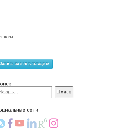
ерейти
одержимому
такты
Запись на консультацию
оиск
оиск
Поиск
оциальные сети