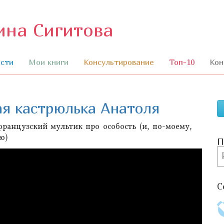
ина Сигитова
П
к
с
сти
Мои книги
Консультирование
Топ-10
Кон
я кастрюлька Анатоля
ранцузский мультик про особость (и, по-моему,
ю)
П
П
С