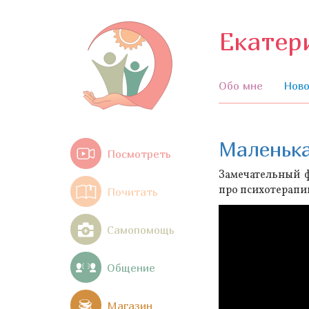
Екатер
Обо мне
Ново
Маленька
Посмотреть
Замечательный ф
про психотерапи
Почитать
Самопомощь
Общение
Магазин