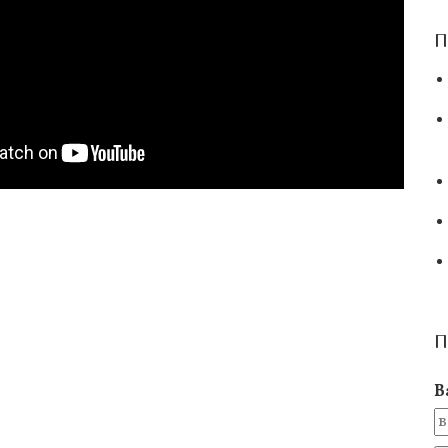
П
П
В