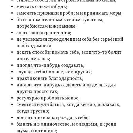
ставить себе цели и строить планы по силам;
мечтать о чём-нибудь;
замечать признаки проблем и принимать меры;
быть внимательным к своим чувствам,
потребностям и желаниям;
знать свои ограничения;
не увлекаться преодолением себя без серьёзной
необходимости;
искать способы помочь себе, если что-то болит
или сломалось;
иногда что-нибудь создавать;
слушать себя больше, чем других;
практиковать благодарность;
иногда что-нибудь отдавать или делать для
других просто так;
регулярно пробовать новое;
смеяться и улыбаться, когда весело, и плакать,
когда грустно;
достаточно вознаграждать себя;
бывать и в одиночестве, и с людьми, и среди
шума, и в тишине;