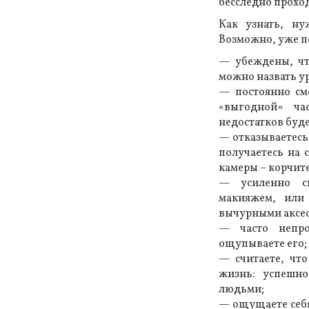
бесследно проход
Как узнать, н
Возможно, уже по
— убеждены, чт
можно назвать у
— постоянно смо
«выгодной» ч
недостатков буде
— отказываетесь 
получаетесь на с
камеры – корчит
— усиленно ск
макияжем, или
вычурными аксес
— часто непро
ощупываете его;
— считаете, чт
жизнь: успешно
людьми;
— ощущаете себя