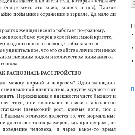
дения касательно части тела, которая «оставляет
 (чаще всего это кожа, волосы и нос). Плохое
чайно пойманное отражение в зеркале. Да мало ли
П
я разных женщин всё это работает по-разному.
 непоколебимо уверен в своей неземной красоте,
очно одного косого взгляда, чтобы впасть в
ое удивительное, что это свойство личности никак
альным внешним видом и количеством внимания от
го пола.
АК РАСПОЗНАТЬ РАССТРОЙСТВО
рань между нормой и неврозом? Одни женщины
 с неидеальной внешностью, а другие мучаются от
П
менить. Переживания о внешности часто бывают и
олее того, они возникают в связи с абсолютно
статками (невысокий рост, кривые ноги, нос с
.). Важным отличием является то, что нормальные
е достигают таких размеров, как при неврозе, не
 поведение человека, и через какое-то время