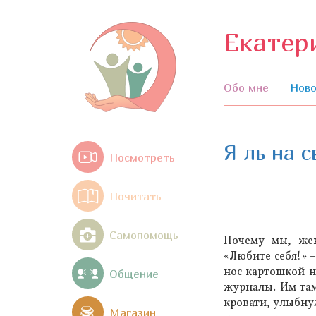
Екатер
Обо мне
Ново
Я ль на с
Посмотреть
Почитать
Самопомощь
Почему мы, же
«Любите себя!» 
нос картошкой н
Общение
журналы. Им там
кровати, улыбнул
Магазин