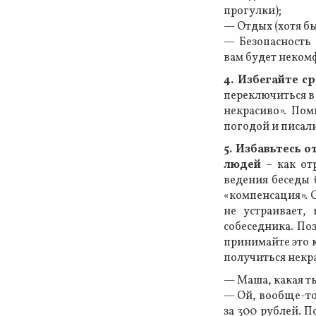
прогулки);
— Отдых (хотя б
— Безопасность 
вам будет неком
4. Избегайте с
переключиться в 
некрасиво». По
погодой и писали
5. Избавьтесь 
людей
– как от
ведения беседы 
«компенсация». О
не устраивает,
собеседника. По
принимайте это к
получиться некр
— Маша, какая ты
— Ой, вообще-то,
за 300 рублей. П