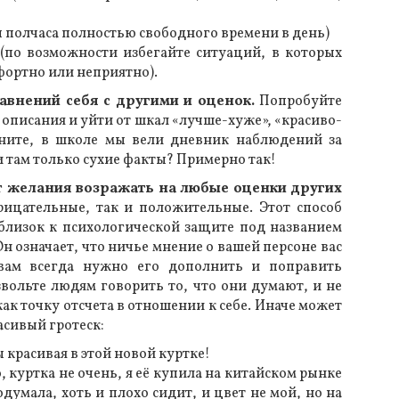
ы полчаса полностью свободного времени в день)
(по возможности избегайте ситуаций, в которых
фортно или неприятно).
равнений себя с другими и оценок.
Попробуйте
описания и уйти от шкал «лучше-хуже», «красиво-
мните, в школе мы вели дневник наблюдений за
 там только сухие факты? Примерно так!
от желания возражать на любые оценки других
рицательные, так и положительные. Этот способ
близок к психологической защите под названием
н означает, что ничье мнение о вашей персоне вас
 вам всегда нужно его дополнить и поправить
звольте людям говорить то, что они думают, и не
ак точку отсчета в отношении к себе. Иначе может
асивый гротеск:
 красивая в этой новой куртке!
 куртка не очень, я её купила на китайском рынке
одумала, хоть и плохо сидит, и цвет не мой, но на