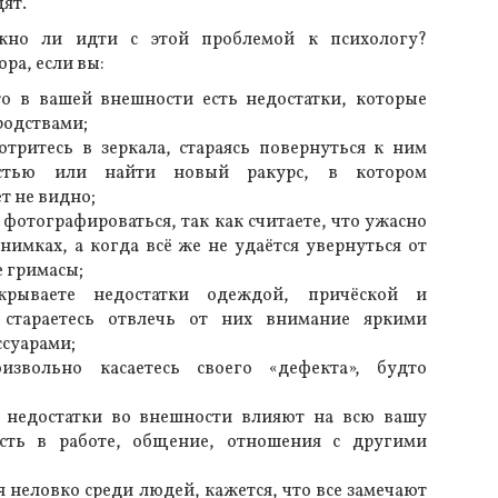
ят.
ужно ли идти с этой проблемой к психологу?
ра, если вы:
о в вашей внешности есть недостатки, которые
родствами;
тритесь в зеркала, стараясь повернуться к ним
астью или найти новый ракурс, в котором
т не видно;
фотографироваться, так как считаете, что ужасно
нимках, а когда всё же не удаётся увернуться от
е гримасы;
рываете недостатки одеждой, причёской и
 стараетесь отвлечь от них внимание яркими
суарами;
извольно касаетесь своего «дефекта», будто
о недостатки во внешности влияют на всю вашу
сть в работе, общение, отношения с другими
 неловко среди людей, кажется, что все замечают