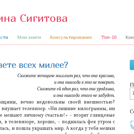
ина Сигитова
П
к
с
сти
Мои книги
Консультирование
Топ-10
Кон
вете всех милее?
Скажите женщине миллион раз, что она красива,
и она никогда в это не поверит.
П
Скажите ей один раз, что она уродлива,
П
и она никогда этого не забудет.
нщины, вечно недовольны своей внешностью?
– внушает телевизор. «Ни лишние килограммы, ни
С
е мешают личному счастью!» – вторят глянцевые
, в телевизоре, хорошо, – поднялась фея утром с
ась, и пошла украшать мир. А когда у тебя мешки