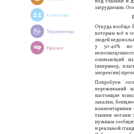
под глазами и д
затруднения. Осо
Клиентам
Откуда вообще б
Терапевтам
которым всё в се
людей недовольн
у 30-40% из-
Прочее
неполноценнос
означающий на
(например, пла
анорексии) проч
Попробуем сос
переживаний н
настоящие псих
закалки, боящиес
комментариями «
такими ногами 
нужным сообщить
и рекламой станд