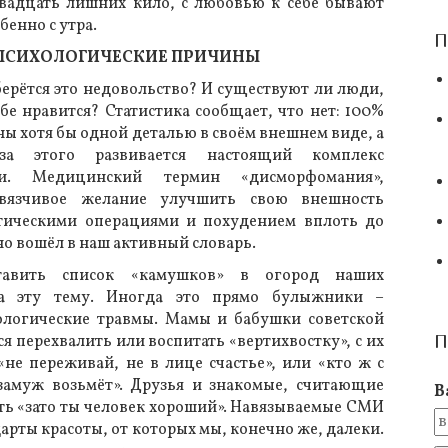
вадцать лишних кило, с любовью к себе бывают
бенно с утра.
П
ПСИХОЛОГИЧЕСКИЕ ПРИЧИНЫ
ерётся это недовольство? И существуют ли люди,
бе нравится? Статистика сообщает, что нет: 100%
ы хотя бы одной деталью в своём внешнем виде, а
за этого развивается настоящий комплекс
ти. Медицинский термин «дисморфомания»,
вязчивое желание улучшить свою внешность
стическими операциями и похудением вплоть до
но вошёл в наш активный словарь.
тавить список «камушков» в огород наших
а эту тему. Иногда это прямо булыжники –
ологические травмы. Мамы и бабушки советской
я перехвалить или воспитать «вертихвостку», с их
П
не переживай, не в лице счастье», или «кто ж с
замуж возьмёт». Друзья и знакомые, считающие
В
 «зато ты человек хороший». Навязываемые СМИ
арты красоты, от которых мы, конечно же, далеки.