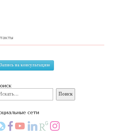
ерейти
одержимому
такты
Запись на консультацию
оиск
оиск
Поиск
оциальные сети