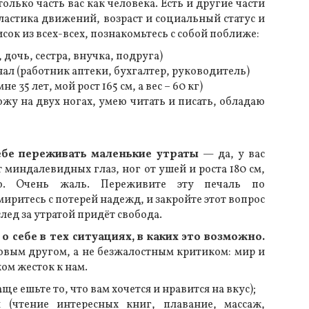
только часть вас как человека. Есть и другие части
пластика движений, возраст и социальный статус и
исок из всех-всех, познакомьтесь с собой поближе:
 дочь, сестра, внучка, подруга)
ал (работник аптеки, бухгалтер, руководитель)
е 35 лет, мой рост 165 см, а вес – 60 кг)
ожу на двух ногах, умею читать и писать, обладаю
себе переживать маленькие утраты
— да, у вас
 миндалевидных глаз, ног от ушей и роста 180 см,
о. Очень жаль. Переживите эту печаль по
иритесь с потерей надежд, и закройте этот вопрос
след за утратой придёт свобода.
 о себе в тех ситуациях, в каких это возможно.
ковым другом, а не безжалостным критиком: мир и
ом жесток к нам.
ще ешьте то, что вам хочется и нравится на вкус);
 (чтение интересных книг, плавание, массаж,