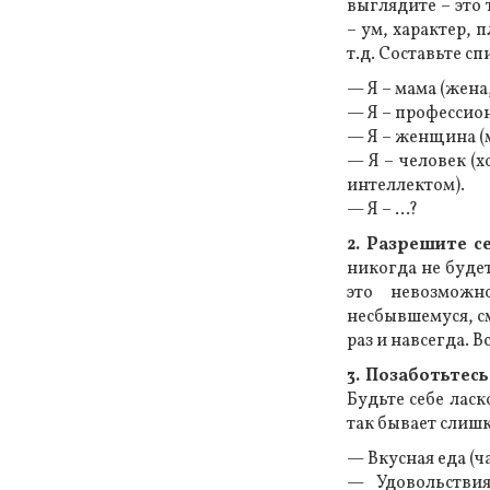
выглядите – это 
– ум, характер, 
т.д. Составьте сп
— Я – мама (жена,
— Я – профессион
— Я – женщина (мн
— Я – человек (х
интеллектом).
— Я – …?
2. Разрешите 
никогда не будет
это невозможн
несбывшемуся, см
раз и навсегда. В
3. Позаботьтесь
Будьте себе лас
так бывает слишк
— Вкусная еда (ча
— Удовольствия