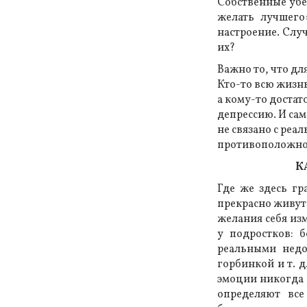
Собственные убеж
желать лучшего»
настроение. Слу
их?
Важно то, что дл
Кто-то всю жизнь
а кому-то достат
депрессию. И сам
не связано с ре
противоположно
К
Где же здесь г
прекрасно живут
желания себя из
у подростков: б
реальными недо
горбинкой и т. д
эмоции никогда н
определяют все